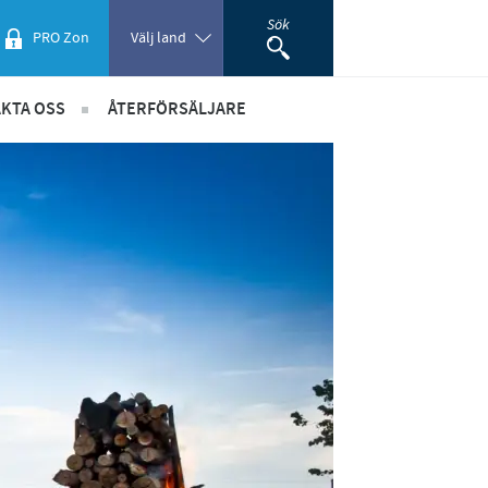
Sök
PRO Zon
Välj land
KTA OSS
ÅTERFÖRSÄLJARE
Poland
re
etsbrev
Portugal
taktuppgifter
Romania
dning
ök om sponsring
återförsäljare - marknadsmaterial
Russia
South Africa
Spain