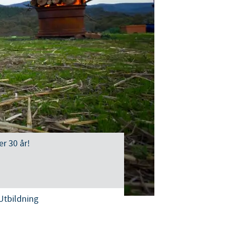
Sweden
Thailand
Tunisia
Turkey
Ukraine
er 30 år!
United Kingdom
USA
Utbildning
Vietnam
om vår organisation