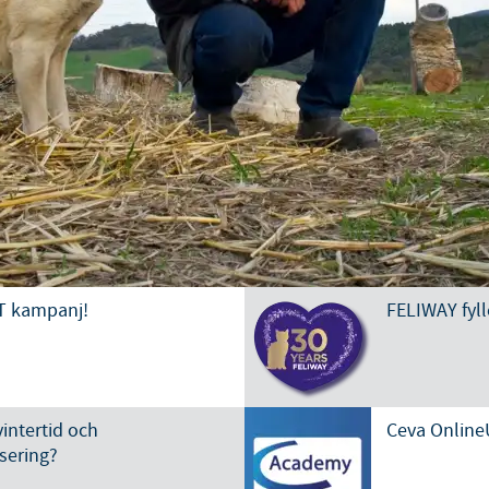
Japan
Bulgaria
Korea
Canada (EN)
Malaysia
Chile
Mexico
China
Middle East
Colombia
T kampanj!
FELIWAY fyll
Netherlands
Denmark
Peru
Egypt
vintertid och
Ceva Online
Philippines
sering?
Du lämnar nu den Svenska webbsidan för en annan webbsida in