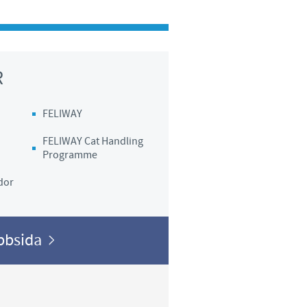
y to country. Consequently, the
t be suitable for use in your
R
FELIWAY
FELIWAY Cat Handling
Programme
dor
ebbsida