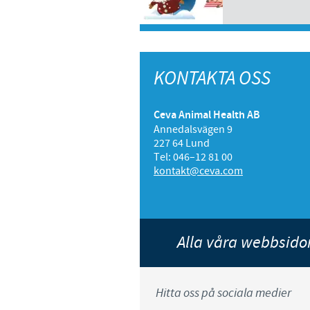
KONTAKTA OSS
Ceva Animal Health AB
Annedalsvägen 9
227 64 Lund
Tel: 046–12 81 00
kontakt@ceva.com
Alla våra webbsid
Hitta oss på sociala medier