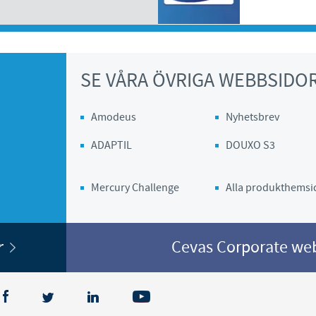
Regulatory constraints and medical practices vary from countr
information provided on the site in which you enter may no
country.
SE VÅRA ÖVRIGA WEBBSIDO
Amodeus
Nyhetsbrev
ADAPTIL
DOUXO S3
Mercury Challenge
Alla produkthemsi
or
Cevas Corporate w