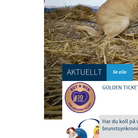
AKTUELLT
Se alla
GOLDEN TICKE
Har du koll på 
brunstsynkroni