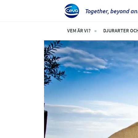
Together, beyond an
VEM ÄR VI?
DJURARTER OC
Ceva i Sverige
Produktlista 
Vem vi är, vår vision och våra 
Sällskapsdjur
Häst
Nötkreatur
Gris