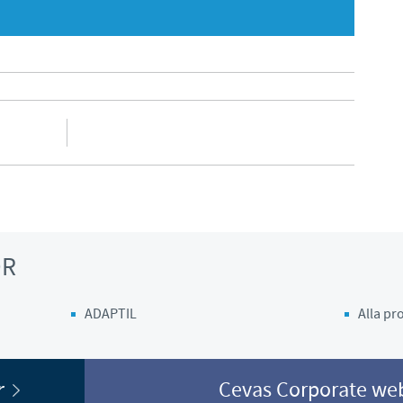
Japan
Bulgaria
Korea
N
Canada (EN)
Malaysia
Chile
Mexico
China
Middle East
Colombia
OR
Netherlands
Denmark
ADAPTIL
Alla p
Peru
Egypt
Philippines
or
Cevas Corporate w
Du lämnar nu den Svenska webbsidan för en annan webbsida in