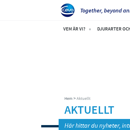
Together, beyond an
VEM ÄR VI?
DJURARTER OC
Ceva i Sverige
Produktlista 
Vem vi är, vår vision och våra 
Sällskapsdjur
Häst
Nötkreatur
Gris
>
Hem
Aktuellt
AKTUELLT
Här hittar du nyheter, in