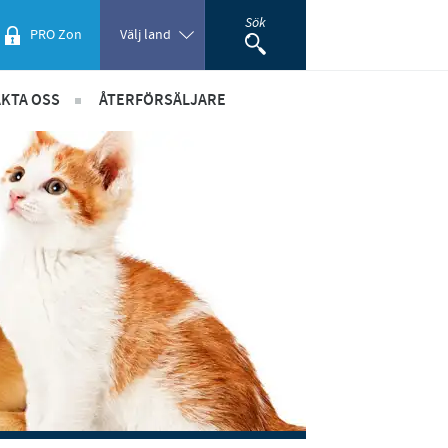
Sök
PRO Zon
Välj land
KTA OSS
ÅTERFÖRSÄLJARE
Poland
re
etsbrev
Portugal
taktuppgifter
Romania
dning
ök om sponsring
återförsäljare - marknadsmaterial
Russia
South Africa
Spain