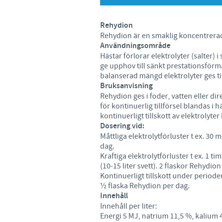
Rehydion
Rehydion är en smaklig koncentrerad 
Användningsområde
Hästar förlorar elektrolyter (salter
ge upphov till sänkt prestationsförm
balanserad mängd elektrolyter ges til
Bruksanvisning
Rehydion ges i foder, vatten eller d
för kontinuerlig tillförsel blandas i
kontinuerligt tillskott av elektrolyte
Dosering vid:
Måttliga elektrolytförluster t ex. 30 m
dag.
Kraftiga elektrolytförluster t ex. 1
(10-15 liter svett). 2 flaskor Rehydion
Kontinuerligt tillskott under period
½ flaska Rehydion per dag.
Innehåll
Innehåll per liter:
Energi 5 MJ, natrium 11,5 %, kalium 4