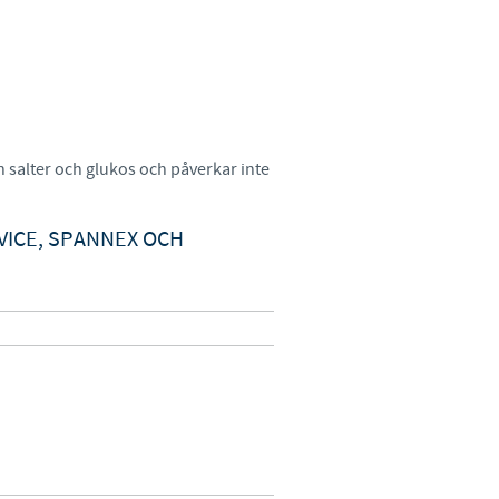
y to country. Consequently, the
t be suitable for use in your
 salter och glukos och påverkar inte
VICE, SPANNEX OCH