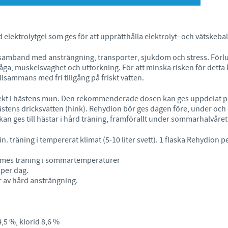
Japan
Bulgaria
elektrolytgel som ges för att upprätthålla elektrolyt- och vätskeba
Korea
Canada (EN)
) i samband med ansträngning, transporter, sjukdom och stress. Förlu
åga, muskelsvaghet och uttorkning. För att minska risken för detta
Malaysia
lsammans med fri tillgång på friskt vatten.
Chile
irekt i hästens mun. Den rekommenderade dosen kan ges uppdelat på 1
Mexico
China
 hästens dricksvatten (hink). Rehydion bör ges dagen före, under och
r kan ges till hästar i hård träning, framförallt under sommarhalvåret
Middle East
Colombia
in. träning i tempererat klimat (5-10 liter svett). 1 flaska Rehydion p
Netherlands
 timmes träning i sommartemperaturer
Denmark
 per dag.
er av hård ansträngning.
Peru
Egypt
Philippines
,5 %, klorid 8,6 %
Du lämnar nu den Svenska webbsidan för en annan webbsida in