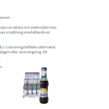
Sweden
Thailand
lansen.
sten av vätska och elektrolyter kan
Tunisia
 kan ersättning innehållande en
Turkey
-3 doseringstillfällen alternativt
 dagen efter ansträngning. Ett
Ukraine
.
er
United Kingdom
USA
Vietnam
om vår organisation