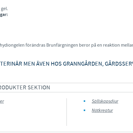
 gel.
Regulatory constraints and medical practices vary from countr
gar:
information provided on the site in which you enter may no
country.
Rehydiongelen förändras Brunfärgningen beror på en reaktion mellan
ETERINÄR MEN ÄVEN HOS GRANNGÅRDEN, GÅRDSSER
PRODUKTER SEKTION
er
Sällskapsdjur
Nötkreatur