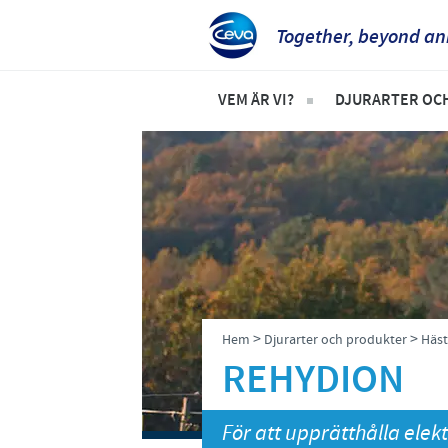
Together, beyond an
VEM ÄR VI?
DJURARTER OC
Ceva i Sverige
Produktlista 
Vem vi är, vår vision och våra 
Sällskapsdjur
Häst
Nötkreatur
Gris
>
>
Hem
Djurarter och produkter
Häst
REHYDION
För att upprätthålla elek