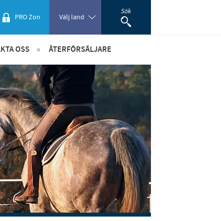
Sök
PRO Zon
Välj land
KTA OSS
ÅTERFÖRSÄLJARE
Poland
re
etsbrev
Portugal
taktuppgifter
Romania
dning
ök om sponsring
återförsäljare - marknadsmaterial
Russia
South Africa
Spain