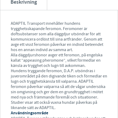
Beskrivning
ADAPTIL Transport innehåller hundens
trygghetsskapande feromon. Feromoner är
doftsubstanser som alla däggdjur utsöndrar för att
kommunicera ordlöst till sina artfränder. Genom att
avge ett visst feromon påverkar en individ beteendet
hos en annan individ av samma art.
Alla däggdjurshonor avger ett feromon, på engelska
kallat ”appeasing pheromone”, vilket förmedlar en
känsla av trygghet och lugn till avkomman.
Hundens tryggande feromon, D.A.P. utsöndras i
juverområdet på den digivande tiken och förmedlar en
lugn och trygghetskänsla till valparna. ADAPTIL
feromon påverkar valparna så att de vågar undersöka
sin omgivning och ger dem en grundtrygghet i mötet
med nya och främmande föremål och situationer.
Studier visar att också vuxna hundar påverkas på
liknande sätt av ADAPTIL.
Användningsområde