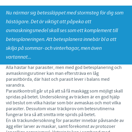
Häst
Sprider kunskap
Nu närmar sig betessläppet med stormsteg för dig som
Nötkreatur
Aktuellt
KONTAKTA OSS
Samarbetar stolt med
hästägare. Det är viktigt att påpeka att
Gris
avmaskningsmedel skall ses som ett komplement till
Tar vårt globala ansvar
Nyhetsbrev
ÅTERFÖRSÄLJARE
betesplaneringen. Att betesplanera innebär bl a att
Kontaktuppgifter
skilja på sommar- och vinterhagar, men även
Våra återförsäljare
Ansök om sponsring
vartannat...
Bli återförsäljare
Alla hästar har parasiter, men med god betesplanering och
Ceva OnlineUtbildning
avmaskningsrutiner kan man eftersträva en låg
parasitbörda, där häst och parasit lever i balans med
Resurscenter för återförsäljare - marknadsmaterial
varandra.
Parasitkontroll går ut på att så få maskägg som möjligt skall
spridas på betet. Undersökning av träcken är en god hjälp
vid beslut om vilka hästar som bör avmaskas och mot vilka
parasiter. Dessutom visar träckprov om betesrutinerna
fungerar bra så att smitta inte sprids på betet.
En sk träckundersökning för parasiter innebär påvisande av
ägg eller larver av maskar, samt förekomst av protozoer