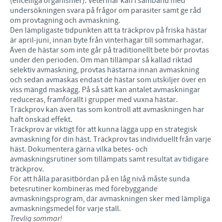
(encelliga organismer). Veterinär kan i samband med
undersökningen svara på frågor om parasiter samt ge råd
om provtagning och avmaskning.
Den lämpligaste tidpunkten att ta träckprov på friska hästar
är april-juni, innan byte från vinterhagar till sommarhagar.
Även de hästar som inte går på traditionellt bete bör provtas
under den perioden. Om man tillämpar så kallad riktad
selektiv avmaskning, provtas hästarna innan avmaskning
och sedan avmaskas endast de hästar som utskiljer över en
viss mängd maskägg. På så sätt kan antalet avmaskningar
reduceras, framförallt i grupper med vuxna hästar.
Träckprov kan även tas som kontroll att avmaskningen har
haft önskad effekt.
Träckprov är viktigt för att kunna lägga upp en strategisk
avmaskning för din häst. Träckprov tas individuellt från varje
häst. Dokumentera gärna vilka betes- och
avmaskningsrutiner som tillämpats samt resultat av tidigare
träckprov.
För att hålla parasitbördan på en låg nivå måste sunda
betesrutiner kombineras med förebyggande
avmaskningsprogram, där avmaskningen sker med lämpliga
avmaskningsmedel för varje stall.
Trevlig sommar!