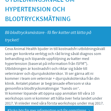
Häst
Sprider kunskap
HYPERTENSION OCH
Nötkreatur
Aktuellt
KONTAKTA OSS
Samarbetar stolt med
BLODTRYCKSMÄTNING
Gris
Tar vårt globala ansvar
Nyhetsbrev
ÅTERFÖRSÄLJARE
Bli blodtrycksmästare - få fler katter att lätta på
Kontaktuppgifter
trycket!
Våra återförsäljare
Ansök om sponsring
Ceva Animal Health bjuder in till kostnadsfri utbildningskväll
Bli återförsäljare
som ger konkreta verktyg och råd kring såväl diagnos som
behandling och löpande uppföljning av katter med
Ceva OnlineUtbildning
hypertension (baserat på information från ISFM*).
Utbildningen är kostnadsfri och riktar sig både till
Resurscenter för återförsäljare - marknadsmaterial
veterinärer och djursjuksköterskor. Vi ser gärna att ni
kommer i team om veterinär + djursjuksköterska från din
klinik. Antalet platser är begränsade eftersom vi ska
genomföra blodtrycksmätningar ”hands on”.
Vi kommer löpande att öppna upp anmälan till våra 10
workshops som vi kommer att hålla över hela landet under
2017. Vi inleder med våra första workshops under maj 2017.
Klicka här för mer information och för anmälning